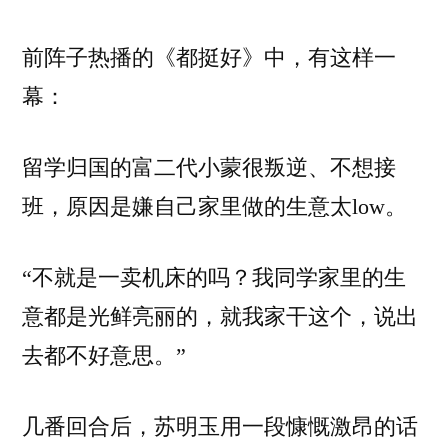
者：
数
前阵子热播的《都挺好》中，有这样一
控
机
幕：
床
的
留学归国的富二代小蒙很叛逆、不想接
如
是
班，原因是嫌自己家里做的生意太low。
说，
不
“不就是一卖机床的吗？我同学家里的生
就
是
意都是光鲜亮丽的，就我家干这个，说出
一
去都不好意思。”
卖
机
床
几番回合后，苏明玉用一段慷慨激昂的话
的