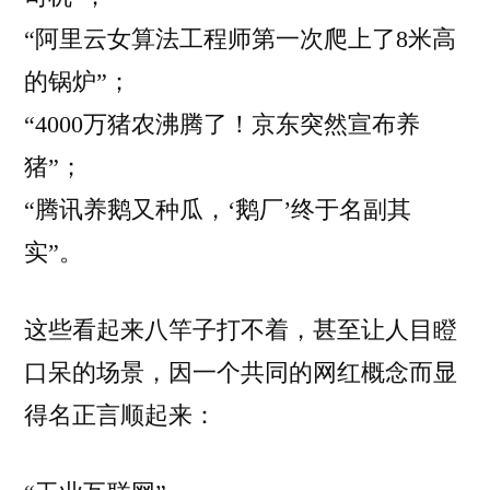
“阿里云女算法工程师第一次爬上了8米高
的锅炉”；
“4000万猪农沸腾了！京东突然宣布养
猪”；
“腾讯养鹅又种瓜，‘鹅厂’终于名副其
实”。
这些看起来八竿子打不着，甚至让人目瞪
口呆的场景，因一个共同的网红概念而显
得名正言顺起来：