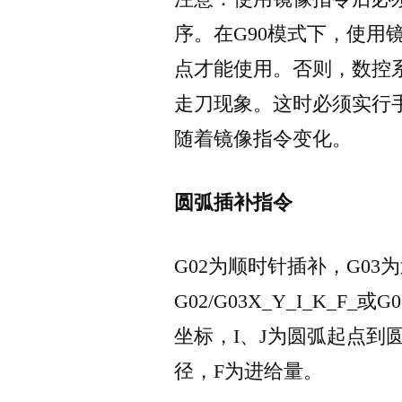
序。在G90模式下，使用
点才能使用。否则，数控
走刀现象。这时必须实行
随着镜像指令变化。
圆弧插补指令
G02为顺时针插补，G0
G02/G03X_Y_I_K_F_
坐标，I、J为圆弧起点到
径，F为进给量。