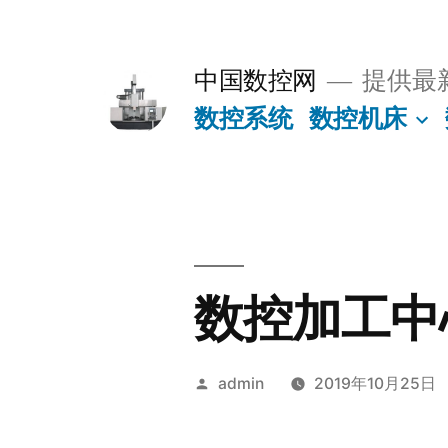
跳
至
中国数控网
提供最
内
数控系统
数控机床
容
数控加工中
发
admin
2019年10月25日
布
者：