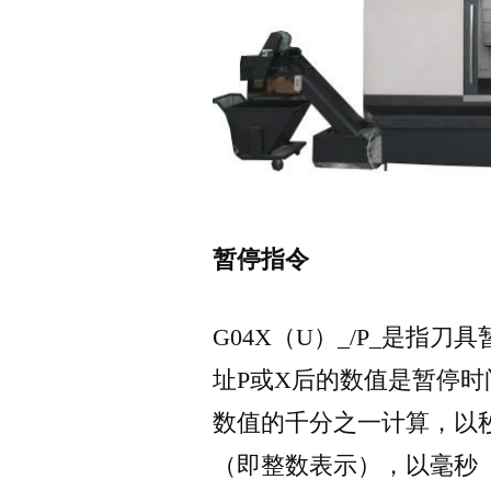
暂停指令
G04X（U）_/P_是指
址P或X后的数值是暂停
数值的千分之一计算，以
（即整数表示），以毫秒（