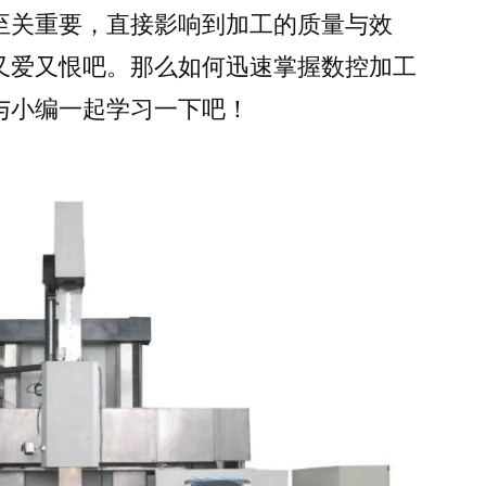
至关重要，直接影响到加工的质量与效
加
工
又爱又恨吧。那么如何迅速掌握数控加工
中
与小编一起学习一下吧！
心
编
程
技
巧
攻
略